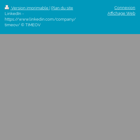
Connexion
Version imprimable
|
Plan du site
Affichage Web
LinkedIn -
https://www.linkedin.com/company/
timeov/ © TIMEOV